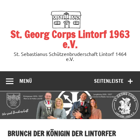
Zum
Inhalt
springen
St. Georg Corps Lintorf 1963
e.V.
St. Sebastianus Schützenbruderschaft Lintorf 1464
e.V.
MENÜ
SEITENLEISTE
BRUNCH DER KÖNIGIN DER LINTORFER