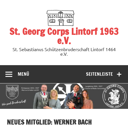
Zum
Inhalt
springen
St. Georg Corps Lintorf 1963
e.V.
St. Sebastianus Schützenbruderschaft Lintorf 1464
e.V.
MENÜ
SEITENLEISTE
NEUES MITGLIED: WERNER BACH