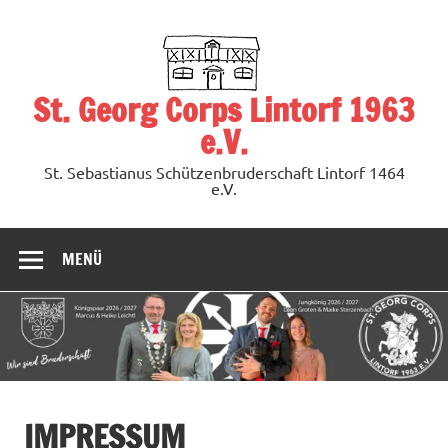
Zum
Inhalt
springen
St. Georg Corps Lintorf 1963
e.V.
St. Sebastianus Schützenbruderschaft Lintorf 1464
e.V.
MENÜ
IMPRESSUM