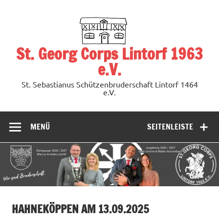
Zum
Inhalt
springen
St. Georg Corps Lintorf 1963
e.V.
St. Sebastianus Schützenbruderschaft Lintorf 1464
e.V.
MENÜ
SEITENLEISTE
HAHNEKÖPPEN AM 13.09.2025