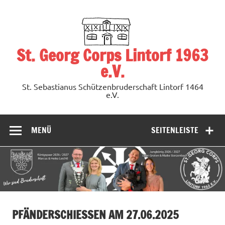
Zum
Inhalt
springen
St. Georg Corps Lintorf 1963
e.V.
St. Sebastianus Schützenbruderschaft Lintorf 1464
e.V.
MENÜ
SEITENLEISTE
PFÄNDERSCHIESSEN AM 27.06.2025