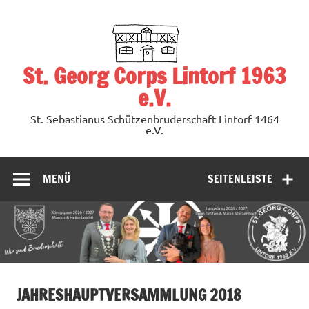
Zum
Inhalt
springen
St. Georg Corps Lintorf 1963
e.V.
St. Sebastianus Schützenbruderschaft Lintorf 1464
e.V.
MENÜ
SEITENLEISTE
JAHRESHAUPTVERSAMMLUNG 2018