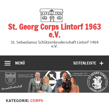
Zum
Inhalt
springen
St. Georg Corps Lintorf 1963
e.V.
St. Sebastianus Schützenbruderschaft Lintorf 1464
e.V.
MENÜ
SEITENLEISTE
KATEGORIE:
CORPS