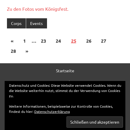
Zu den Fotos vom Königsfest.
Corps
Events
«
1
…
23
24
25
26
27
28
»
Startseite
Kontakt
Datenschutz und Cookies: Diese Website verwendet Cookies. Wenn du
die Website weiterhin nutzt, stimmst du der Verwendung von Cookies
Anfahrt
zu.
Impressum
Weitere Informationen, beispielsweise zur Kontrolle von Cookies,
findest du hier:
Datenschutzerklärung
Datenschutzerklärung
WordPress-Theme: Dynamic News von ThemeZee.