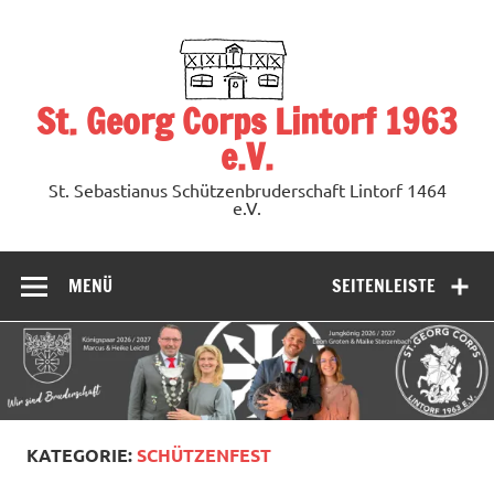
Zum
Inhalt
springen
St. Georg Corps Lintorf 1963
e.V.
St. Sebastianus Schützenbruderschaft Lintorf 1464
e.V.
MENÜ
SEITENLEISTE
KATEGORIE:
SCHÜTZENFEST