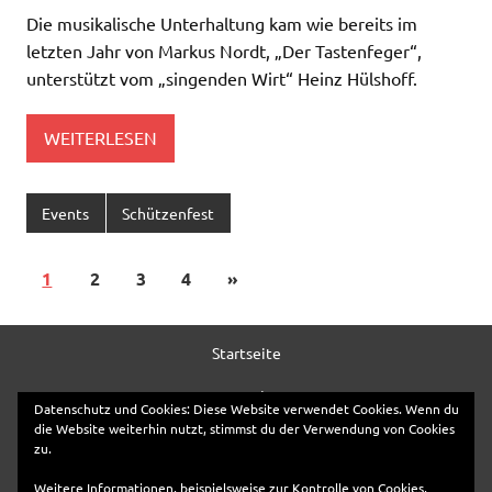
Die musikalische Unterhaltung kam wie bereits im
letzten Jahr von Markus Nordt, „Der Tastenfeger“,
unterstützt vom „singenden Wirt“ Heinz Hülshoff.
WEITERLESEN
Events
Schützenfest
1
2
3
4
»
Startseite
Kontakt
Datenschutz und Cookies: Diese Website verwendet Cookies. Wenn du
die Website weiterhin nutzt, stimmst du der Verwendung von Cookies
Anfahrt
zu.
Impressum
Weitere Informationen, beispielsweise zur Kontrolle von Cookies,