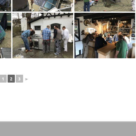
1
2
3
►