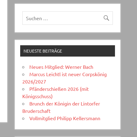
NEUESTE BEITRÄGE
Neues Mitglied: Werner Bach
Marcus Leichtl ist neuer Corpskönig
2026/2027
Pfänderschießen 2026 (mit
Königsschuss)
Brunch der Königin der Lintorfer
Bruderschaft
Vollmitglied Philipp Kellersmann