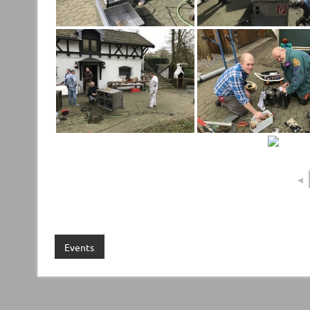
◄
Events